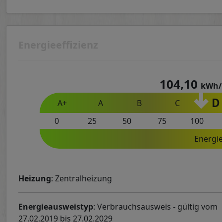
Energieeffizienz
104,10
kWh/
D
A+
A
B
C
0
25
50
75
100
Energi
Heizung
: Zentralheizung
Energieausweistyp
: Verbrauchsausweis - gültig vom
27.02.2019 bis 27.02.2029