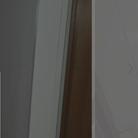
Consent Manager
HILFE
Um fortfahren zu können,müssen Sie eine Cook
Auswahl treffen. Nachfolgend erhalten Sie ein
Erläuterung der verschiedenen Optionen und ih
Bedeutung.