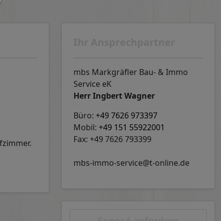
Ihr Ansprechpartner
mbs Markgräfler Bau- & Immo
Service eK
Herr Ingbert Wagner
Büro:
+49 7626 973397
Mobil:
+49 151 55922001
Fax: +49 7626 793399
afzimmer.
mbs-immo-service@t-online.de
Exposé anfordern