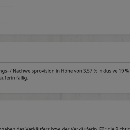
ngs- / Nachweisprovision in Höhe von 3,57 % inklusive 19 %
ferin fällig.
aben des Verkäufers bzw. der Verkäuferin. Für die Richti