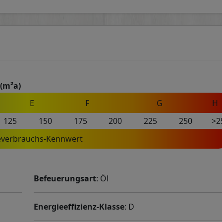
(m²a)
E
F
G
H
125
150
175
200
225
250
>2
everbrauchs-Kennwert
Befeuerungsart
: Öl
Energieeffizienz-Klasse
: D