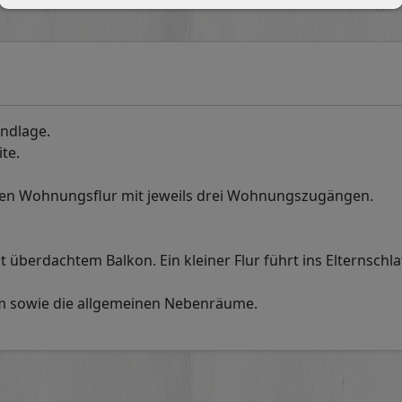
andlage.
te.
den Wohnungsflur mit jeweils drei Wohnungszugängen.
berdachtem Balkon. Ein kleiner Flur führt ins Elternschl
um sowie die allgemeinen Nebenräume.