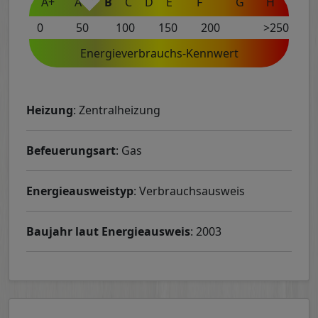
A+
A
B
C
D
E
F
G
H
0
50
100
150
200
>250
Energieverbrauchs-Kennwert
Heizung
: Zentralheizung
Befeuerungsart
: Gas
Energieausweistyp
: Verbrauchsausweis
Baujahr laut Energieausweis
: 2003