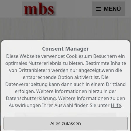
MENÜ
Consent Manager
Diese Webseite verwendet Cookies,um Besuchern ein
Objekt 1 von 1
optimales Nutzererlebnis zu bieten. Bestimmte Inhalte
von Drittanbietern werden nur angezeigt,wenn die
Zurück zur Übersicht
entsprechende Option aktiviert ist. Die
Datenverarbeitung kann dann auch in einem Drittland
Ladengeschäft UND / ODER Büro
erfolgen. Weitere Informationen hierzu in der
in bester Lage!
Datenschutzerklärung. Weitere Informationen zu den
Objekt-Nr.: 9261069
Auswirkungen Ihrer Auswahl finden Sie unter
Hilfe
.