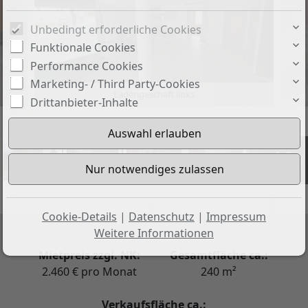
Unbedingt erforderliche Cookies
Funktionale Cookies
Performance Cookies
Marketing- / Third Party-Cookies
Ladengeschäft links
Drittanbieter-Inhalte
+19
Cookie-Details
|
Datenschutz
|
Impressum
Weitere Informationen
Mietpreis zzgl. NK:
Gesamtfläche ca.:
2.460 € pro Monat
240 m²
Verkaufsfläche ca.: